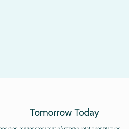
Tomorrow Today
perties lægger stor vægt på stærke relationer til vores