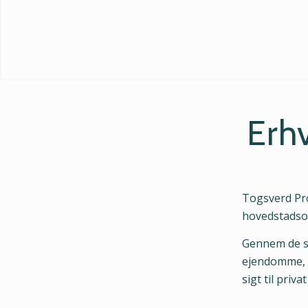
Erh
Togsverd Pro
hovedstadso
Gennem de se
ejendomme, s
sigt til privat