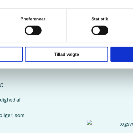
Præferencer
Statistik
Tillad valgte
åde
og
dighed af
liger, som