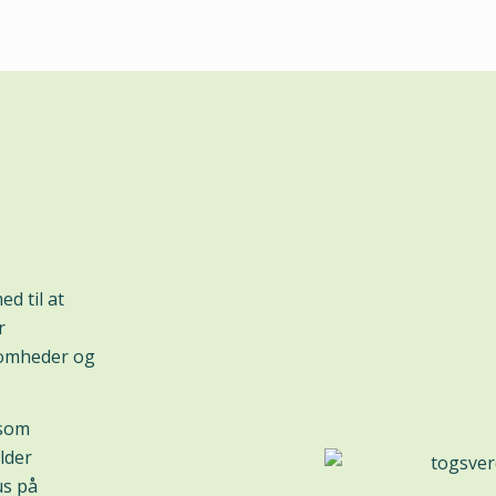
d til at
r
somheder og
 som
lder
us på