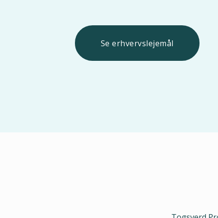
Se erhvervslejemål
Togsverd Pro