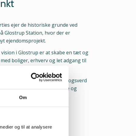
nkt
ies ejer de historiske grunde ved
på Glostrup Station, hvor der er
nyt ejendomsprojekt.
ision i Glostrup er at skabe en tæt og
med boliger, erhverv og let adgang til
rt.
rup er kun et skridt væk fra Togsverd
ndomme, som emmer af historie og
Om
ens Glostrup
 medier og til at analysere