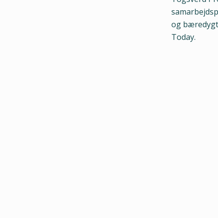
samarbejdspa
og bæredygt
Today.
FREMTIDENS GL