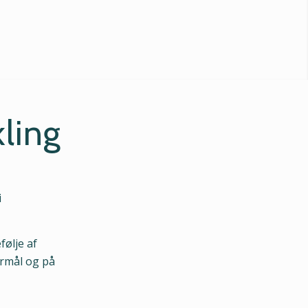
ling
i
ølje af
ormål og på