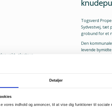
knudepu
Togsverd Propert
Sydvestvej, tæt 
grobund for et 
Den kommunale v
levende bymidte 
offentlig transpo
Fremtidens Glost
Properties’ eje
muligheder.
Detaljer
ookies
Fremtid
se vores indhold og annoncer, til at vise dig funktioner til sociale